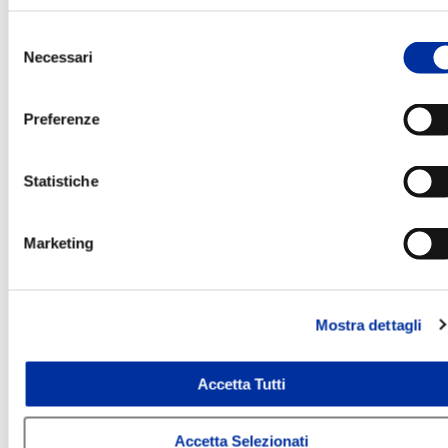
Selezione
Necessari
del
consenso
Preferenze
Statistiche
Marketing
Mostra dettagli
Accetta Tutti
VERSIONE START - ELENCO
TEST SALUTE OCULARE
Accetta Selezionati