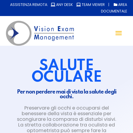
ASSISTENZA REMOTA:
ANY DESK
TEAM VIEWER
|
AREA
DOCUMENTALE
Men
Prin
SALUTE
OCULARE
Per non perdere mai di vista la salute degli
occhi.
Preservare gli occhi e occuparsi del
benessere della vista
è essenziale per
scongiurare la comparsa di disturbi visivi.
La stretta collaborazione tra oculista ed
optometrista
può sempre fare la