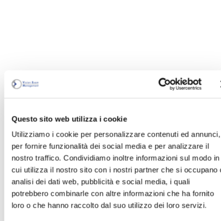
VALUTAZIONE
VEM
Questo sito web utilizza i cookie
Al termine dell’esame viene
Utilizziamo i cookie per personalizzare contenuti ed annunci,
consigliato un ulteriore
per fornire funzionalità dei social media e per analizzare il
nostro traffico. Condividiamo inoltre informazioni sul modo in
approfondimento dello stato di
cui utilizza il nostro sito con i nostri partner che si occupano 
salute degli occhi da effettuarsi
analisi dei dati web, pubblicità e social media, i quali
presso un oculista.
potrebbero combinarle con altre informazioni che ha fornito
loro o che hanno raccolto dal suo utilizzo dei loro servizi.
REVISIONE RACCOLTA DATI