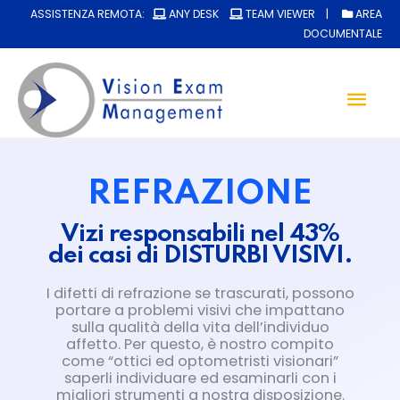
ASSISTENZA REMOTA:
ANY DESK
TEAM VIEWER
|
AREA
DOCUMENTALE
Men
Prin
REFRAZIONE
Vizi responsabili nel 43%
dei casi di DISTURBI VISIVI.
I difetti di refrazione se trascurati, possono
portare a problemi visivi che impattano
sulla qualità della vita dell’individuo
affetto. Per questo, è nostro compito
come “ottici ed optometristi visionari”
saperli individuare ed esaminarli con i
migliori strumenti a nostra disposizione.